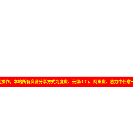
操作。本站所有资源分享方式为度盘、云盘(UC)、阿里盘、慈力中任意
！