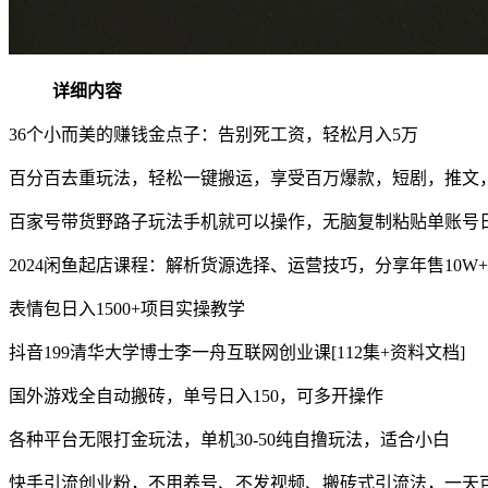
详细内容
36个小而美的赚钱金点子：告别死工资，轻松月入5万
百分百去重玩法，轻松一键搬运，享受百万爆款，短剧，推文
百家号带货野路子玩法手机就可以操作，无脑复制粘贴单账号
2024闲鱼起店课程：解析货源选择、运营技巧，分享年售10W
表情包日入1500+项目实操教学
抖音199清华大学博士李一舟互联网创业课[112集+资料文档]
国外游戏全自动搬砖，单号日入150，可多开操作
各种平台无限打金玩法，单机30-50纯自撸玩法，适合小白
快手引流创业粉，不用养号、不发视频、搬砖式引流法，一天可