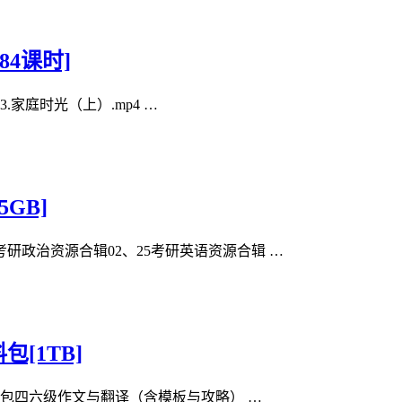
84课时]
.家庭时光（上）.mp4 …
5GB]
考研政治资源合辑02、25考研英语资源合辑 …
[1TB]
料包四六级作文与翻译（含模板与攻略） …