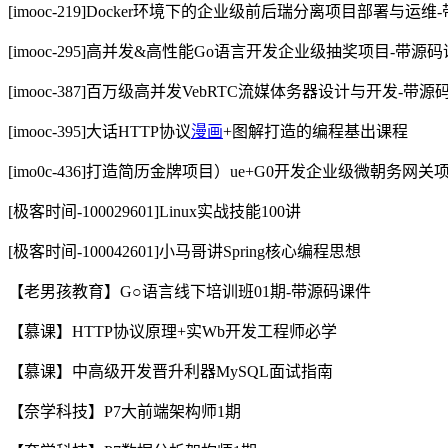
[imooc-219]Docker环境下的企业级前后瑞分离项目部署与运
[imooc-295]高并发&高性能Go语言开发企业级抽奖项目-带源
[imooc-387]百万级高并发VebRTC流媒体务器设计与开发-带源
[imooc-395]大话HTTP协议
漫画
+图解打造的编程基出课程
[imo0c-436]打造简历金牌项目）ue+G0开发企业级微朝务网
[极客时间-100029601]Linux实战技能100讲
[极客时间-100042601]小马哥讲Spring核心编程思想
【老男孩教育】G○语言线下培训班01期-带源码课件
【慕课】HTTP协议原理+实Wb开发工程师必学
【慕课】中高级开发晋升利器MySQL面试指南
【奈学科技】P7大前端架构师1期