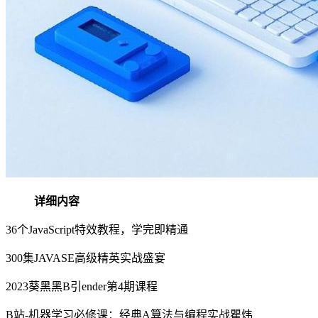
详细内容
36个JavaScript特效教程，学完即精通
300集JAVASE高级精英实战盛宴
2023葵黑黑B引ender第4期课程
B站-机器学习必修课：经典A算法与编程实战瞿炜